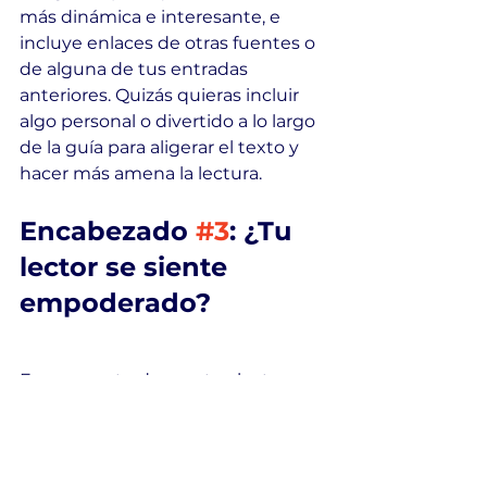
más dinámica e interesante, e 
incluye enlaces de otras fuentes o 
de alguna de tus entradas 
anteriores. Quizás quieras incluir 
algo personal o divertido a lo largo 
de la guía para aligerar el texto y 
hacer más amena la lectura.
Encabezado 
#3
: ¿Tu 
lector se siente 
empoderado?
Es momento de que tus lectores 
empiecen a aplicar lo que han 
comenzado a dominar. Deja a tu 
lector con la sensación de haber 
aprendido mucho. En esta última 