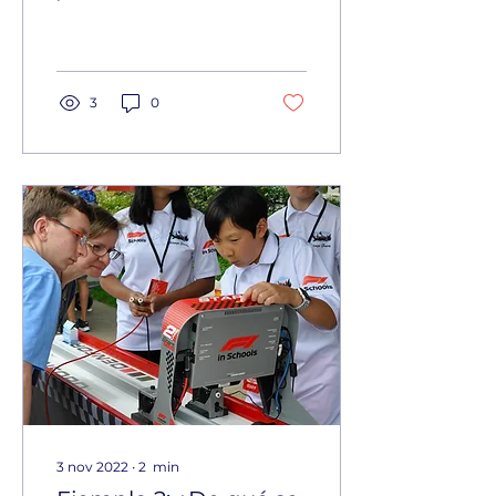
Esta es tu oportunidad
para persuadir a tu
lector y hacerle saber
por qué este ar
3
0
3 nov 2022
∙
2
min