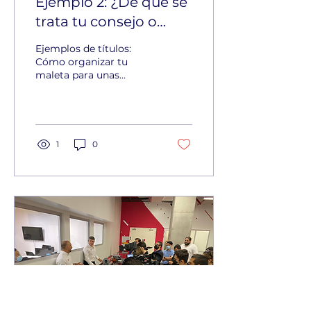
Ejemplo 2: ¿De qué se
trata tu consejo o
recomendación?
Ejemplos de títulos:
Cómo organizar tu
maleta para unas
vacaciones en la playa /
5 secretos para hacer
una maleta ligera para
unas vacacione
1
0