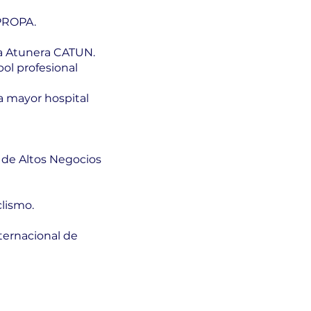
PROPA.
ia Atunera CATUN.
ol profesional
ca mayor hospital
 de Altos Negocios
lismo.
ternacional de