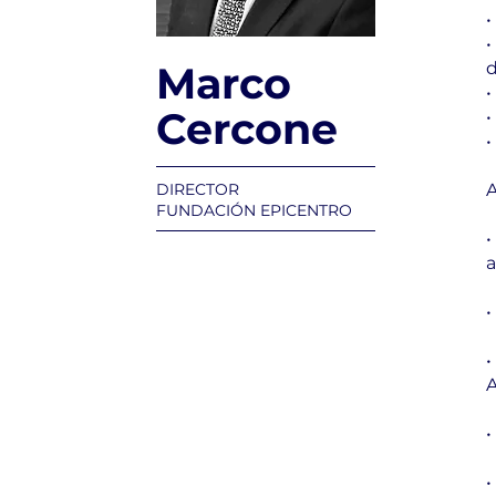
•
•
Marco
d
•
Cercone
•
•
DIRECTOR
FUNDACIÓN EPICENTRO
•
a
•
•
A
•
•