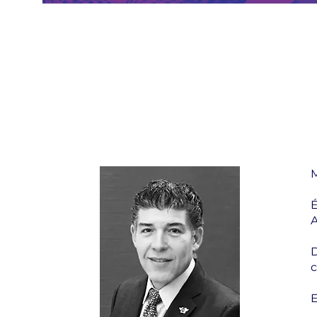
M
É
A
D
c
E