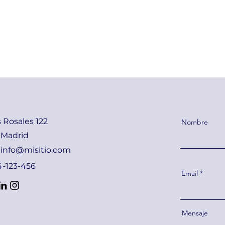
s Rosales 122
Nombre
 Madrid
:
info@misitio.com
14-123-456
Email
Mensaje